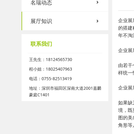
名瑞动态
企业展
展厅知识
的搭建
年不淘
联系我们
企业展
王先生：18124565730
由若干
程小姐：18025407963
样统一
电话：0755-82513419
企业展
地址：深圳市福田区深南大道2001嘉麟
豪庭C1401
如果缺
境，既
图的美
角形等