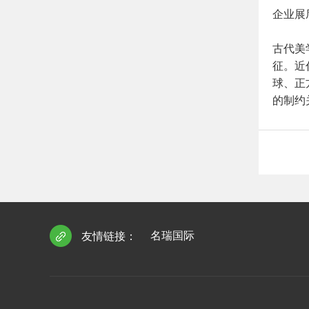
企业展
古代美
征。近
球、正
的制约
名瑞国际
友情链接：