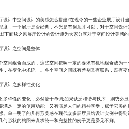
厅设计中空间设计的美感怎么搭建?在现今的一些企业展厅设计
程度，一个展厅是否经典，不光是有创意才可以，对于空间设计
汰!下面炫之风展厅设计的设计师为大家分享对于空间设计美感的
厅设计之空间是整体
个空间组合而成的，这些空间按照一定的要求有机地组合成为一
性，在变化中求统一。各个空间之间既有差别又有联系，既有变
厅设计之多样性变化
乏多样性的变化，必然流于单调;如果缺乏和谐与秩序，则势必
要满足一定的使用功能，又有满足人们的精神享受，赋予它美的
感。单一明了的几何形美感在现代众多展厅展馆设计实例中得到
几何形状的构图来谋求统一和完整性的例子更是屡见不鲜。