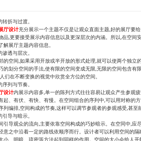
的转折与过渡。
展厅设计
充分展示一个主题不仅是让观众直面主题,好的展厅要给
物品,更要接受展示内容信息以及更深层次的内涵。所以,在空间安
了解展厅主题内容信息。
的渗透与层次。
邻的空间,如果采用开放或半开放的形式处理,就可以使两个独立
巧的划分空间的手法,使有限的空间变成无限,无限的空间包含有限
让人们在不断变换的视觉中欣赏全方位的空间。
的序列与节奏。
厅设计
内展示内容多,单一的陈列方式往往容易让观众产生参观疲
有起、有伏、有快、有慢。在空间组合的序列中,可以用对称的方法
序列编排,空间构成的节奏,这样可以调节参观者的参观感受,甚至
的引导与暗示。
间引导观众的流向,主要依靠空间构成的巧妙暗示。在空同中,应尽
经意之中沿着一定的路线依顺序而行。设计者可以利用空间的隔断
大小、明暗、琉密等方法起到同样的作用。空间的大小会给人开