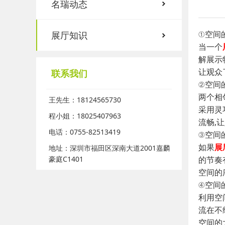
名瑞动态
①空间
展厅知识
当一个
解展示
让观众
联系我们
②空间
两个相
王先生：18124565730
采用灵
程小姐：18025407963
流畅,
电话：0755-82513419
③空间
如果
展
地址：深圳市福田区深南大道2001嘉麟
豪庭C1401
的节奏
空间的
④空间
利用空
流在不
空间的